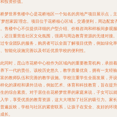
质和投资价值。
花桥梦世界售楼中心是花桥地区一个知名的房地产项目展示点，
打‘梦想家园’理念。项目位于花桥核心区域，交通便利，周边配套
全。售楼中心不仅提供详细的户型介绍、价格咨询和样板间参观
务，还注重营造社区文化氛围，强调与周边教育资源的无缝对接
通过专业团队的服务，购房者可以全面了解项目优势，例如绿化
高、智能化设施完善以及邻近优质学校的便利性。
与此同时，昆山市花桥中心校作为区域内的重要教育机构，承担
培养下一代的责任。该校历史悠久，教学质量优良，拥有一支经
丰富的教师队伍和完善的教学设施。学校注重学生全面发展，开
多样化的课程和课外活动，例如艺术、体育和科技教育，旨在提
学生的综合素质。对于居住在花桥梦世界的家庭来说，子女可以
近入学，享受优质的教育资源，这大大增加了社区的吸引力。家
们普遍反映，学校与社区的紧密联系，让孩子在安全、友好的环
中成长。