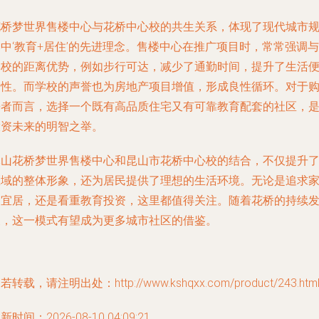
花桥梦世界售楼中心与花桥中心校的共生关系，体现了现代城市
中‘教育+居住’的先进理念。售楼中心在推广项目时，常常强调与
学校的距离优势，例如步行可达，减少了通勤时间，提升了生活
利性。而学校的声誉也为房地产项目增值，形成良性循环。对于
房者而言，选择一个既有高品质住宅又有可靠教育配套的社区，
投资未来的明智之举。
昆山花桥梦世界售楼中心和昆山市花桥中心校的结合，不仅提升
区域的整体形象，还为居民提供了理想的生活环境。无论是追求
庭宜居，还是看重教育投资，这里都值得关注。随着花桥的持续
展，这一模式有望成为更多城市社区的借鉴。
若转载，请注明出处：http://www.kshqxx.com/product/243.htm
新时间：2026-08-10 04:09:21