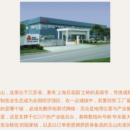
昆山，这座位于江苏省、素有‘上海后花园’之称的县级市，凭借成
的制造业生态成为全国经济强区。在一众城镇中，若要回答‘工厂
多的是哪个镇’，必须先翻开组群式网格：无论是地理位置与产业
聚度，还是支撑千亿GDP的产业链后台，都将数指向号称‘华东最
制造业枢纽’的陆家镇，以及以订单密度拥挤跻身备选的玉山街道