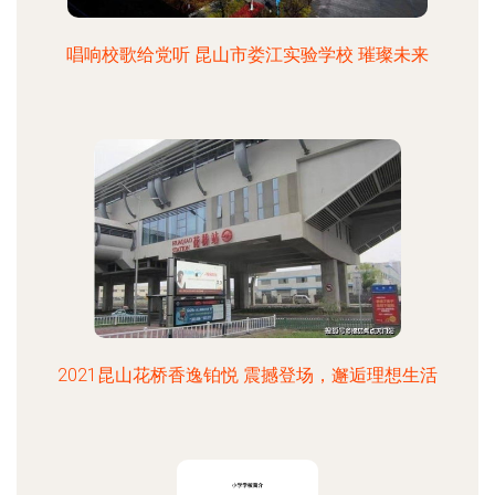
唱响校歌给党听 昆山市娄江实验学校 璀璨未来
2021昆山花桥香逸铂悦 震撼登场，邂逅理想生活