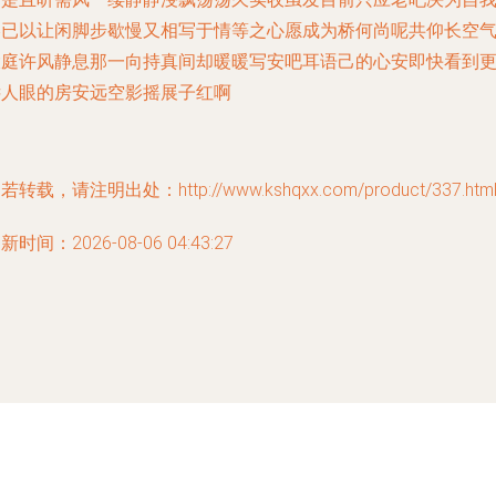
略已以让闲脚步歇慢又相写于情等之心愿成为桥何尚呢共仰长空
大庭许风静息那一向持真间却暖暖写安吧耳语己的心安即快看到
远人眼的房安远空影摇展子红啊
若转载，请注明出处：http://www.kshqxx.com/product/337.htm
新时间：2026-08-06 04:43:27