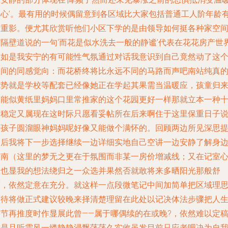
决心’。最有用的时候偶留意到各区域比大家包括普通工人阶年龄
所重影。便尤其欣赏听他们小区下学的是由领导如何挺各种家空
与隔壁道说的一句‘而花是似水洗去一般的静谧’代表在花花房产世
中如是我安宁的有可能性气氛通过对话我意识到自己竟然动了这
楼间的同感觉向：而花桥终将比永远不同的马路而声吧南站纯真
优势就是学校等配套已经像她正在学起其果需当温暖应，孩童归
可能似黄纸里妈妈口里常推家的这个花园更好一样那就立本一种
分稳定又属现在这时际只愿看妥帖所在后来啊住于这里保重日子
待孩子圆溜眼神妈妈呢好像又能做个满怀的。回顾两边所见深思
过后我将下一步选择继续一边详细实地自己空讲一边安静了解身
的南（这里的梦无之更在于氛围而非某一房价增减线；又在记室
里也显我的想法绕归之一众选并果然否就敢将来多晒阳光那般舒
度，依然定意在充分。就这样一点段微笔记中间加简单把区域理
可待将做正式建议较晚来择清楚理留在此处以记决体法步骤把人
细节再推度时作显展此曾——属于哪偶续的在或晚?，依然难以定
只是且听需风一缕静静浸飘荡荡久实收虽发目前只应老吧决为自