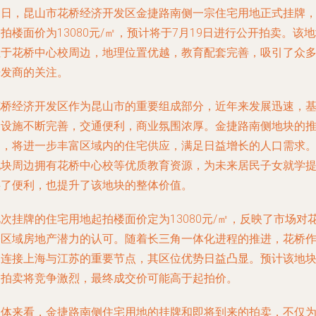
近日，昆山市花桥经济开发区金捷路南侧一宗住宅用地正式挂牌
拍楼面价为13080元/㎡，预计将于7月19日进行公开拍卖。该
位于花桥中心校周边，地理位置优越，教育配套完善，吸引了众
开发商的关注。
花桥经济开发区作为昆山市的重要组成部分，近年来发展迅速，
础设施不断完善，交通便利，商业氛围浓厚。金捷路南侧地块的
出，将进一步丰富区域内的住宅供应，满足日益增长的人口需求
地块周边拥有花桥中心校等优质教育资源，为未来居民子女就学
供了便利，也提升了该地块的整体价值。
次挂牌的住宅用地起拍楼面价定为13080元/㎡，反映了市场对
桥区域房地产潜力的认可。随着长三角一体化进程的推进，花桥
为连接上海与江苏的重要节点，其区位优势日益凸显。预计该地
的拍卖将竞争激烈，最终成交价可能高于起拍价。
总体来看，金捷路南侧住宅用地的挂牌和即将到来的拍卖，不仅