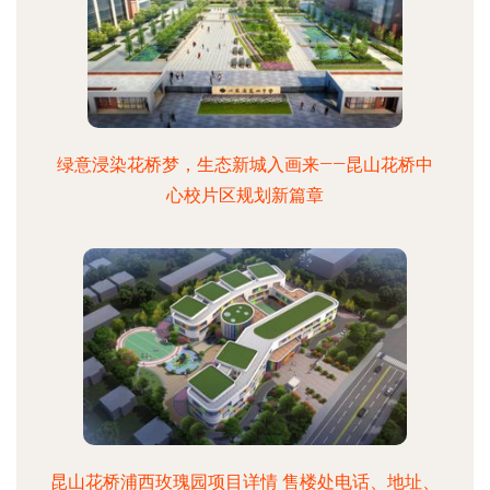
绿意浸染花桥梦，生态新城入画来——昆山花桥中
心校片区规划新篇章
昆山花桥浦西玫瑰园项目详情 售楼处电话、地址、