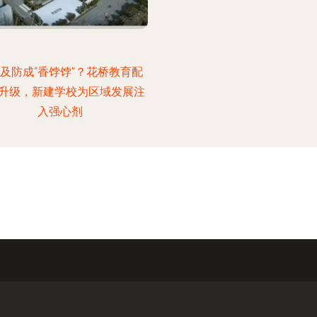
及防成“香饽饽”？花桥教育配
升级，新建学校为区域发展注
入强心剂