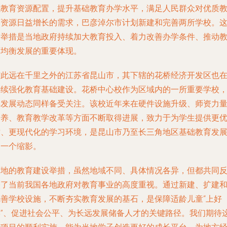
域教育资源配置，提升基础教育办学水平，满足人民群众对优质
育资源日益增长的需求，巴彦淖尔市计划新建和完善两所学校。
一举措是当地政府持续加大教育投入、着力改善办学条件、推动
育均衡发展的重要体现。
与此远在千里之外的江苏省昆山市，其下辖的花桥经济开发区也
持续强化教育基础建设。花桥中心校作为区域内的一所重要学校
其发展动态同样备受关注。该校近年来在硬件设施升级、师资力
培养、教育教学改革等方面不断取得进展，致力于为学生提供更
质、更现代化的学习环境，是昆山市乃至长三角地区基础教育发
的一个缩影。
两地的教育建设举措，虽然地域不同、具体情况各异，但都共同
映了当前我国各地政府对教育事业的高度重视。通过新建、扩建
完善学校设施，不断夯实教育发展的基石，是保障适龄儿童“上好
学”、促进社会公平、为长远发展储备人才的关键路径。我们期待