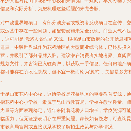
时不少人也对昆山市花桥中心校相关情况产生疑问。本文将基于
开信息和实际分析，为您梳理这些话题的来龙去脉。
针对中骏世界城项目，有部分购房者或投资者反映项目在宣传、
付或运营中存在一些问题，如配套设施未完全兑现、商业人气不
等，这可能是‘忽悠人’说法的来源。根据昆山市政府的公开信息和
目进展，中骏世界城作为花桥地区的大型商业综合体，已逐步投
运营，并吸引了部分品牌入驻。建议潜在消费者实地考察、查阅
方规划文件，并咨询已入驻商户，以获取一手信息。任何房地产
目都可能存在阶段性挑战，但不宜一概而论为‘忽悠’，关键是多方
实。
关于昆山市花桥中心校，这所学校是花桥地区的重要教育资源，
常指花桥中心小学校，隶属于昆山市教育局。学校在教学质量、
资力量等方面表现稳定，近年来随着花桥人口增长，学位资源可
面临压力，但无证据表明存在严重问题。家长如有疑虑，可查询
山市教育局官网或直接联系学校了解招生政策与办学情况。