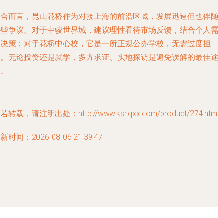
综合而言，昆山花桥作为对接上海的前沿区域，发展迅速但也伴
一些争议。对于中骏世界城，建议理性看待市场反馈，结合个人
求决策；对于花桥中心校，它是一所正规公办学校，无需过度担
忧。无论投资还是就学，多方求证、实地探访是避免误解的最佳
径。
若转载，请注明出处：http://www.kshqxx.com/product/274.htm
新时间：2026-08-06 21:39:47