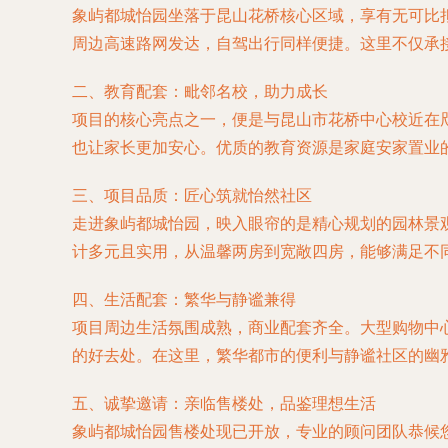
象屿都城怡园坐落于昆山花桥核心区域，享有无可比
周边高速路网发达，自驾出行同样便捷。这里不仅承
二、教育配套：毗邻名校，助力成长
项目的核心亮点之一，便是与
昆山市花桥中心校
近在
也让家长更加安心。优质的教育资源是家庭安家置业
三、项目品质：匠心筑就怡然社区
走进象屿都城怡园，映入眼帘的是精心规划的园林景
计多元且实用，从温馨两房到宽敞四房，能够满足不
四、生活配套：繁华与静谧兼得
项目周边生活氛围成熟，商业配套齐全。大型购物中
的好去处。在这里，繁华都市的便利与静谧社区的幽
五、诚挚邀请：亲临售楼处，品鉴理想生活
象屿都城怡园售楼处现已开放，专业的顾问团队恭候