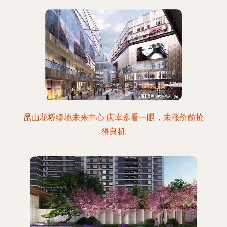
昆山花桥绿地未来中心 庆幸多看一眼，未涨价前抢
得良机