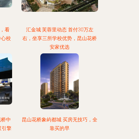
名，看
汇金城·芙蓉里动态 首付30万左
中心校
右，坐享三所学校优势，昆山花桥
安家优选
花桥中
昆山花桥象屿都城 买房无技巧，全
双引擎
靠买的早