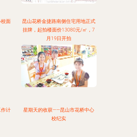
心校面
昆山花桥金捷路南侧住宅用地正式
挂牌，起拍楼面价13080元/㎡，7
月19日开拍
工作计
星期天的收获——昆山市花桥中心
校纪实