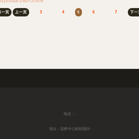
duct/list-5.html
3
4
6
7
第一页
上一页
5
下一
电话：-
地址：花桥中心校校园内