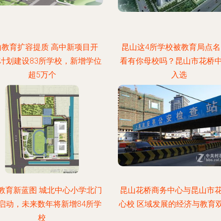
山教育扩容提质 高中新项目开
昆山这4所学校被教育局点
计划建设83所学校，新增学位
看有你母校吗？昆山市花桥
超5万个
入选
教育新蓝图 城北中心小学北门
昆山花桥商务中心与昆山市
启动，未来数年将新增84所学
心校 区域发展的经济与教育
校